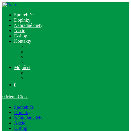
Skip
to
Spotrebiče
content
Doplnky
Náhradné diely
Akcie
E-shop
Kontakty
Kontakty
Poštové a dodacie podmienky
Obchodné podmienky
Ochrana osobných údajov
Môj účet
Registrácia
Prihlásenie
0
0
Menu
Close
Spotrebiče
Doplnky
Náhradné diely
Akcie
E-shop