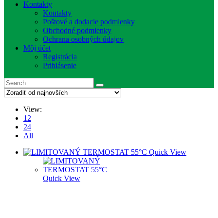
Kontakty
Kontakty
Poštové a dodacie podmienky
Obchodné podmienky
Ochrana osobných údajov
Môj účet
Registrácia
Prihlásenie
View:
12
24
All
Quick View
Quick View