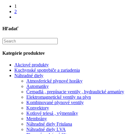
1
2
Hľadať
Search
for:
Kategórie produktov
Akciové produkty
Kuchynské spotrebiče a zariadenia
Náhradné diely
Atmosferické plynové horáky
Automatiky
Čerpadlá , prepínacie ventily , hydraulické armatúry
Elektromagnetické ventily na plyn
Kombinované plynové ventily
Konvektory
Kotlové telesá , výmenníky
Membrány
Náhradné diely Friulana
Náhradné diely LVA