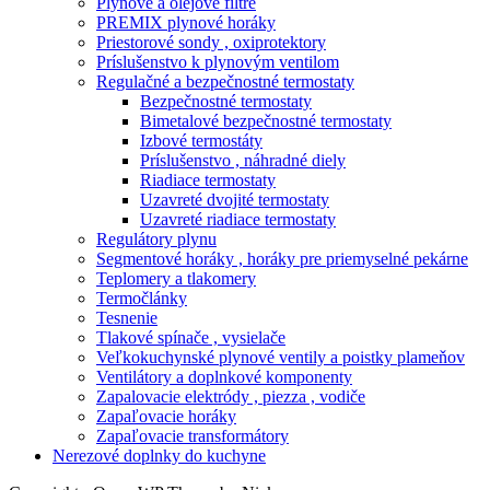
Plynové a olejové filtre
PREMIX plynové horáky
Priestorové sondy , oxiprotektory
Príslušenstvo k plynovým ventilom
Regulačné a bezpečnostné termostaty
Bezpečnostné termostaty
Bimetalové bezpečnostné termostaty
Izbové termostáty
Príslušenstvo , náhradné diely
Riadiace termostaty
Uzavreté dvojité termostaty
Uzavreté riadiace termostaty
Regulátory plynu
Segmentové horáky , horáky pre priemyselné pekárne
Teplomery a tlakomery
Termočlánky
Tesnenie
Tlakové spínače , vysielače
Veľkokuchynské plynové ventily a poistky plameňov
Ventilátory a doplnkové komponenty
Zapalovacie elektródy , piezza , vodiče
Zapaľovacie horáky
Zapaľovacie transformátory
Nerezové doplnky do kuchyne