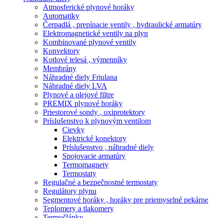
Atmosferické plynové horáky
Automatiky
Čerpadlá , prepínacie ventily , hydraulické armatúry
Elektromagnetické ventily na plyn
Kombinované plynové ventily
Konvektory
Kotlové telesá , výmenníky
Membrány
Náhradné diely Friulana
Náhradné diely LVA
Plynové a olejové filtre
PREMIX plynové horáky
Priestorové sondy , oxiprotektory
Príslušenstvo k plynovým ventilom
Cievky
Elektrické konektory
Príslušenstvo , náhradné diely
Spojovacie armatúry
Termomagnety
Termostaty
Regulačné a bezpečnostné termostaty
Regulátory plynu
Segmentové horáky , horáky pre priemyselné pekárne
Teplomery a tlakomery
Termočlánky