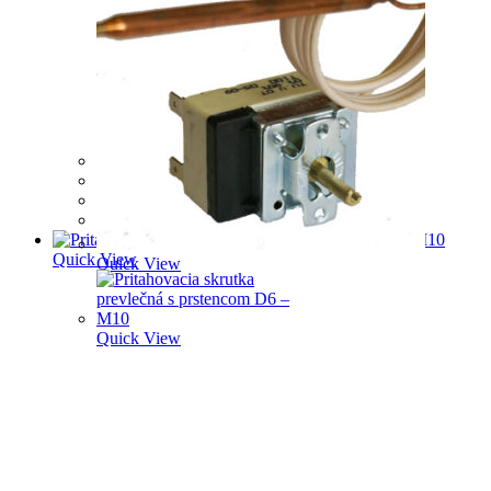
REGULAČNÝ TERMOSTAT 0-90°C 0,9M
12,19
€
Pridať do košíka
Quick View
Quick View
Quick View