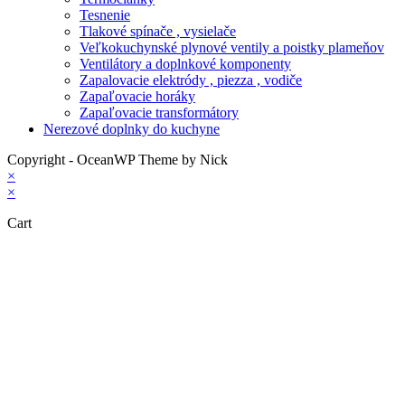
Tesnenie
Tlakové spínače , vysielače
Veľkokuchynské plynové ventily a poistky plameňov
Ventilátory a doplnkové komponenty
Zapalovacie elektródy , piezza , vodiče
Zapaľovacie horáky
Zapaľovacie transformátory
Nerezové doplnky do kuchyne
Copyright - OceanWP Theme by Nick
×
×
Cart