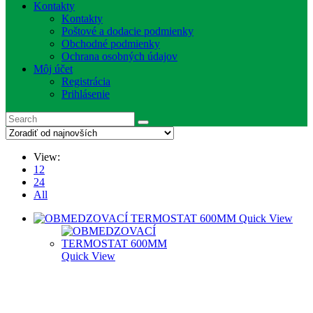
Kontakty
Kontakty
Poštové a dodacie podmienky
Obchodné podmienky
Ochrana osobných údajov
Môj účet
Registrácia
Prihlásenie
View:
12
24
All
Quick View
Quick View