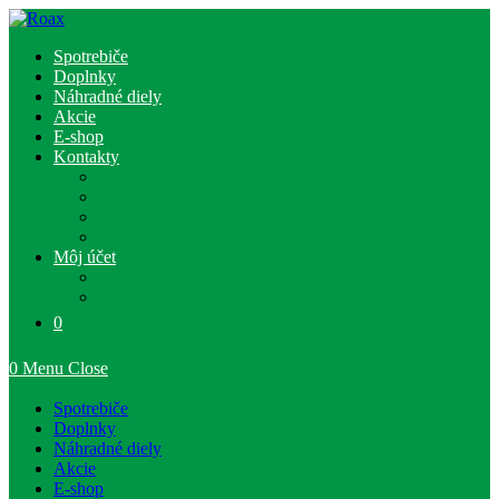
Skip
to
Spotrebiče
content
Doplnky
Náhradné diely
Akcie
E-shop
Kontakty
Kontakty
Poštové a dodacie podmienky
Obchodné podmienky
Ochrana osobných údajov
Môj účet
Registrácia
Prihlásenie
0
0
Menu
Close
Spotrebiče
Doplnky
Náhradné diely
Akcie
E-shop