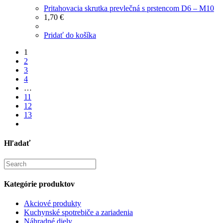
Pritahovacia skrutka prevlečná s prstencom D6 – M10
1,70
€
Pridať do košíka
1
2
3
4
…
11
12
13
Hľadať
Search
for:
Kategórie produktov
Akciové produkty
Kuchynské spotrebiče a zariadenia
Náhradné diely