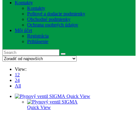
Kontakty
Kontakty
Poštové a dodacie podmienky
Obchodné podmienky
Ochrana osobných údajov
Môj účet
Registrácia
Prihlásenie
View:
12
24
All
Quick View
Quick View