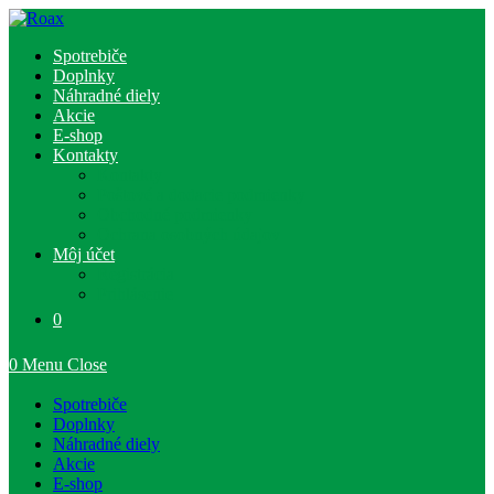
Skip
to
Spotrebiče
content
Doplnky
Náhradné diely
Akcie
E-shop
Kontakty
Kontakty
Poštové a dodacie podmienky
Obchodné podmienky
Ochrana osobných údajov
Môj účet
Registrácia
Prihlásenie
0
0
Menu
Close
Spotrebiče
Doplnky
Náhradné diely
Akcie
E-shop