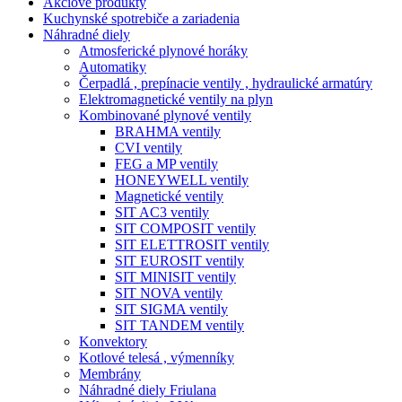
Akciové produkty
Kuchynské spotrebiče a zariadenia
Náhradné diely
Atmosferické plynové horáky
Automatiky
Čerpadlá , prepínacie ventily , hydraulické armatúry
Elektromagnetické ventily na plyn
Kombinované plynové ventily
BRAHMA ventily
CVI ventily
FEG a MP ventily
HONEYWELL ventily
Magnetické ventily
SIT AC3 ventily
SIT COMPOSIT ventily
SIT ELETTROSIT ventily
SIT EUROSIT ventily
SIT MINISIT ventily
SIT NOVA ventily
SIT SIGMA ventily
SIT TANDEM ventily
Konvektory
Kotlové telesá , výmenníky
Membrány
Náhradné diely Friulana