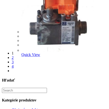
Plynový ventil SIGMA
197,58
€
Pridať do košíka
1
Quick View
2
3
4
Hľadať
Search
for:
Kategórie produktov