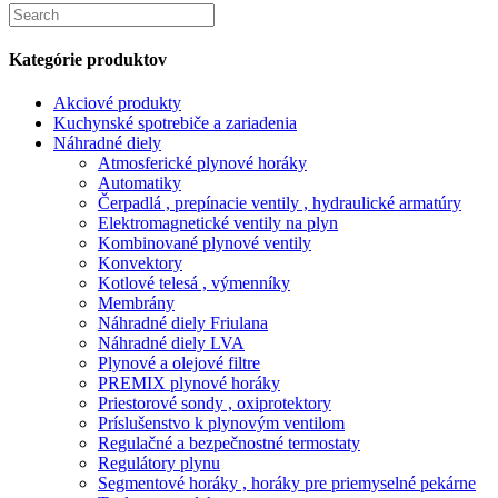
Search
for:
Kategórie produktov
Akciové produkty
Kuchynské spotrebiče a zariadenia
Náhradné diely
Atmosferické plynové horáky
Automatiky
Čerpadlá , prepínacie ventily , hydraulické armatúry
Elektromagnetické ventily na plyn
Kombinované plynové ventily
Konvektory
Kotlové telesá , výmenníky
Membrány
Náhradné diely Friulana
Náhradné diely LVA
Plynové a olejové filtre
PREMIX plynové horáky
Priestorové sondy , oxiprotektory
Príslušenstvo k plynovým ventilom
Regulačné a bezpečnostné termostaty
Regulátory plynu
Segmentové horáky , horáky pre priemyselné pekárne