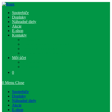
Skip
to
Spotrebiče
content
Doplnky
Náhradné diely
Akcie
E-shop
Kontakty
Kontakty
Poštové a dodacie podmienky
Obchodné podmienky
Ochrana osobných údajov
Môj účet
Registrácia
Prihlásenie
0
0
Menu
Close
Spotrebiče
Doplnky
Náhradné diely
Akcie
E-shop