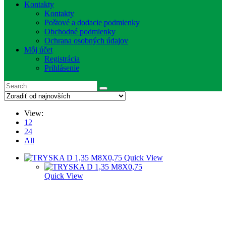
Kontakty
Kontakty
Poštové a dodacie podmienky
Obchodné podmienky
Ochrana osobných údajov
Môj účet
Registrácia
Prihlásenie
View:
12
24
All
Quick View
Quick View