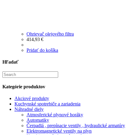
Ohrievač olejového filtra
414,93
€
Pridať do košíka
Hľadať
Search
for:
Kategórie produktov
Akciové produkty
Kuchynské spotrebiče a zariadenia
Náhradné diely
Atmosferické plynové horáky
Automatiky
Čerpadlá , prepínacie ventily , hydraulické armatúry
Elektromagnetické ventily na plyn