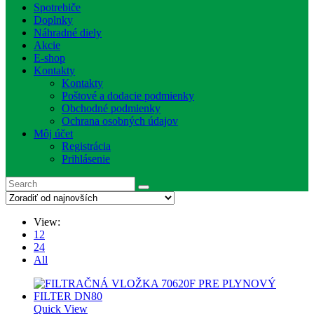
Spotrebiče
Doplnky
Náhradné diely
Akcie
E-shop
Kontakty
Kontakty
Poštové a dodacie podmienky
Obchodné podmienky
Ochrana osobných údajov
Môj účet
Registrácia
Prihlásenie
View:
12
24
All
Quick View