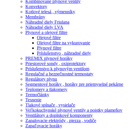
Kombinované plynové ventily
Konvektory
Kotlové telesá , výmenníky
Membrány
Náhradné diely Friulana
Náhradné diely LVA
Plynové a olejové filtre
Olejové filtre
Olejové filtre na vykurovanie
Plynové filtre
Príslušenstvo , náhradné diely
PREMIX plynové horáky
Priestorové sondy , oxiprotektory
Príslušenstvo k plynovým ventilom
Regulačné a bezpečnostné termostaty
Regulátory plynu
Segmentové horáky , horáky pre priemyselné pekárne
Teplomery a tlakomery
Termočlánky
Tesnenie
Tlakové spínače , vysielače
Veľkokuchynské plynové ventily a poistky plameňov
Ventilátory a doplnkové komponenty
Zapalovacie elektródy , piezza , vodiče
Zapaľovacie horáky