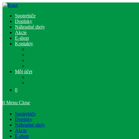
Skip
to
Spotrebiče
content
Doplnky
Náhradné diely
Akcie
E-shop
Kontakty
Kontakty
Poštové a dodacie podmienky
Obchodné podmienky
Ochrana osobných údajov
Môj účet
Registrácia
Prihlásenie
0
0
Menu
Close
Spotrebiče
Doplnky
Náhradné diely
Akcie
E-shop