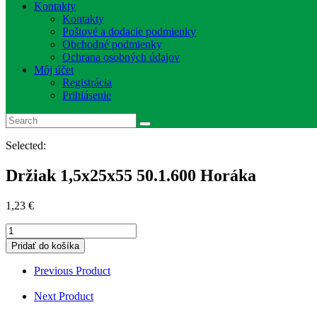
Kontakty
Kontakty
Poštové a dodacie podmienky
Obchodné podmienky
Ochrana osobných údajov
Môj účet
Registrácia
Prihlásenie
Selected:
Držiak 1,5x25x55 50.1.600 Horáka
1,23
€
množstvo
Držiak
Pridať do košíka
1,5x25x55
50.1.600
Previous Product
Horáka
Next Product