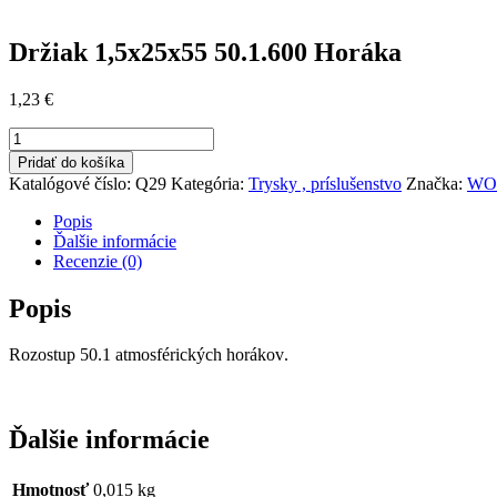
Držiak 1,5x25x55 50.1.600 Horáka
1,23
€
množstvo
Držiak
Pridať do košíka
1,5x25x55
Katalógové číslo:
Q29
Kategória:
Trysky , príslušenstvo
Značka:
WO
50.1.600
Horáka
Popis
Ďalšie informácie
Recenzie (0)
Popis
Rozostup
50.1
atmosférických
horákov
.
Ďalšie informácie
Hmotnosť
0,015 kg