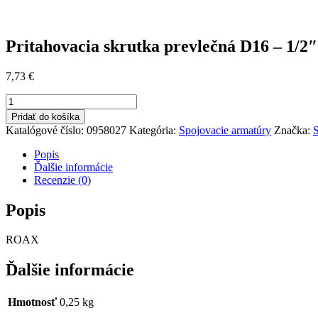
Pritahovacia skrutka prevlečná D16 – 1/2″
7,73
€
množstvo
Pritahovacia
Pridať do košíka
skrutka
Katalógové číslo:
0958027
Kategória:
Spojovacie armatúry
Značka:
S
prevlečná
D16
Popis
-
Ďalšie informácie
1/2"
Recenzie (0)
Popis
ROAX
Ďalšie informácie
Hmotnosť
0,25 kg