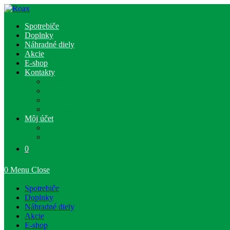
Skip
to
Spotrebiče
content
Doplnky
Náhradné diely
Akcie
E-shop
Kontakty
Kontakty
Poštové a dodacie podmienky
Obchodné podmienky
Ochrana osobných údajov
Môj účet
Registrácia
Prihlásenie
0
0
Menu
Close
Spotrebiče
Doplnky
Náhradné diely
Akcie
E-shop