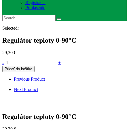
Registrácia
Prihlásenie
Selected:
Regulátor teploty 0-90°C
29,30
€
množstvo
-
+
Regulátor
Pridať do košíka
teploty
0-
Previous Product
90°C
Next Product
Regulátor teploty 0-90°C
29,30
€