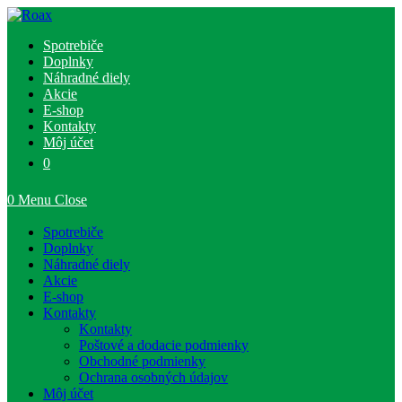
Skip
to
Spotrebiče
content
Doplnky
Náhradné diely
Akcie
E-shop
Kontakty
Môj účet
0
0
Menu
Close
Spotrebiče
Doplnky
Náhradné diely
Akcie
E-shop
Kontakty
Kontakty
Poštové a dodacie podmienky
Obchodné podmienky
Ochrana osobných údajov
Môj účet