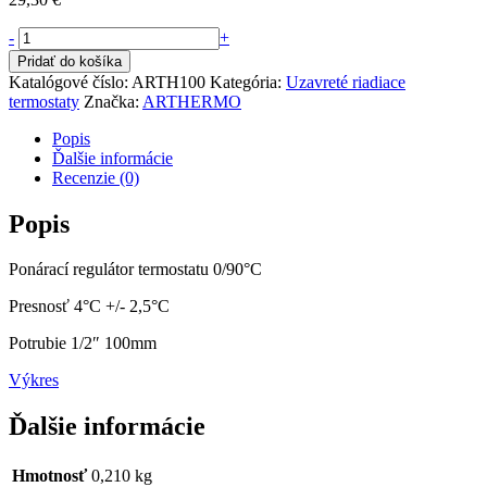
množstvo
-
+
Regulátor
Pridať do košíka
teploty
Katalógové číslo:
ARTH100
Kategória:
Uzavreté riadiace
0-
termostaty
Značka:
ARTHERMO
90°C
Popis
Ďalšie informácie
Recenzie (0)
Popis
Ponárací regulátor termostatu 0/90°C
Presnosť 4°C +/- 2,5°C
Potrubie 1/2″ 100mm
Výkres
Ďalšie informácie
Hmotnosť
0,210 kg