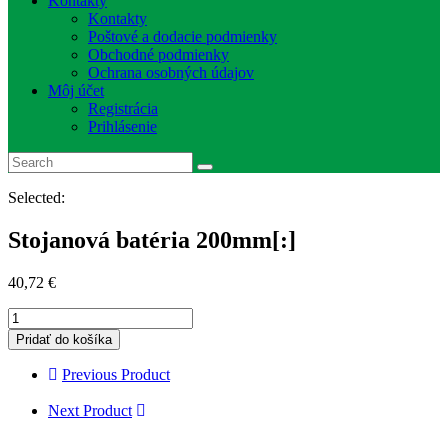
Kontakty
Kontakty
Poštové a dodacie podmienky
Obchodné podmienky
Ochrana osobných údajov
Môj účet
Registrácia
Prihlásenie
Selected:
Stojanová batéria 200mm[:]
40,72
€
množstvo
Stojanová
Pridať do košíka
batéria
200mm[:]
Previous Product
Next Product