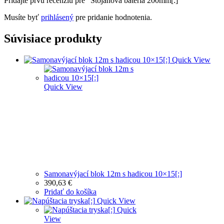
Pridajte prvú recenziu pre “Stojanová batéria 200mm[:]”
Musíte byť
prihlásený
pre pridanie hodnotenia.
Súvisiace produkty
Quick View
Quick View
Samonavýjací blok 12m s hadicou 10×15[:]
390,63
€
Pridať do košíka
Quick View
Quick
View