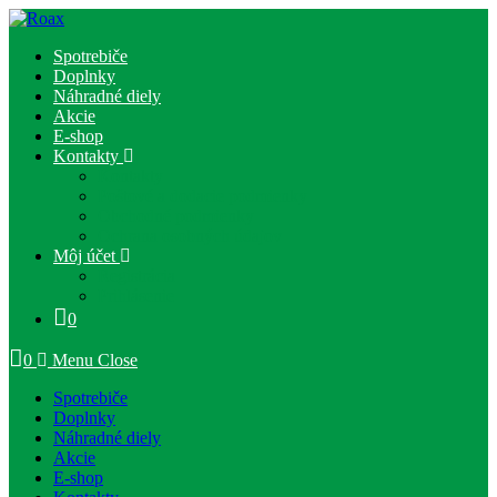
Skip
to
Spotrebiče
content
Doplnky
Náhradné diely
Akcie
E-shop
Kontakty
Kontakty
Poštové a dodacie podmienky
Obchodné podmienky
Ochrana osobných údajov
Môj účet
Registrácia
Prihlásenie
0
0
Menu
Close
Spotrebiče
Doplnky
Náhradné diely
Akcie
E-shop