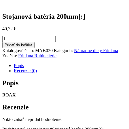
Stojanová batéria 200mm[:]
40,72
€
množstvo
Stojanová
Pridať do košíka
batéria
Katalógové číslo:
MAB020
Kategória:
Náhradné diely Friulana
200mm[:]
Značka:
Friulana Rubinetterie
Popis
Recenzie (0)
Popis
ROAX
Recenzie
Nikto zatiaľ nepridal hodnotenie.