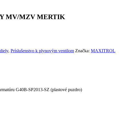
Y MV/MZV MERTIK
diely
,
Príslušenstvo k plynovým ventilom
Značka:
MAXITROL
matúru G40B-SP2013-SZ (plastové puzdro)