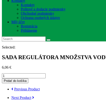
Kontakty
Kontakty
Poštové a dodacie podmienky
Obchodné podmienky
Ochrana osobných údajov
Môj účet
Registrácia
Prihlásenie
Selected:
SADA REGULÁTORA MNOŽSTVA VOD
6,06
€
množstvo
SADA
Pridať do košíka
REGULÁTORA
MNOŽSTVA
Previous Product
VODY
MV/MZV
Next Product
MERTIK