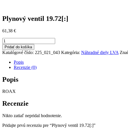
Plynový ventil 19.72[:]
61,38
€
množstvo
Plynový
Pridať do košíka
ventil
Katalógové číslo:
225_021_043
Kategória:
Náhradné diely LVA
Zna
19.72[:]
Popis
Recenzie (0)
Popis
ROAX
Recenzie
Nikto zatiaľ nepridal hodnotenie.
Pridajte prvú recenziu pre “Plynový ventil 19.72[:]”