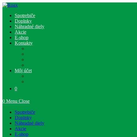
Skip
to
Spotrebiče
content
Doplnky
Náhradné diely
Akcie
E-shop
Kontakty
Kontakty
Poštové a dodacie podmienky
Obchodné podmienky
Ochrana osobných údajov
Môj účet
Registrácia
Prihlásenie
0
0
Menu
Close
Spotrebiče
Doplnky
Náhradné diely
Akcie
E-shop