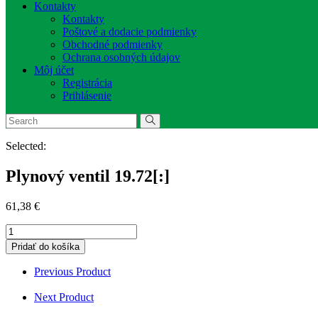
Kontakty
Kontakty
Poštové a dodacie podmienky
Obchodné podmienky
Ochrana osobných údajov
Môj účet
Registrácia
Prihlásenie
Selected:
Plynový ventil 19.72[:]
61,38
€
množstvo
Plynový
Pridať do košíka
ventil
19.72[:]
Previous Product
Next Product