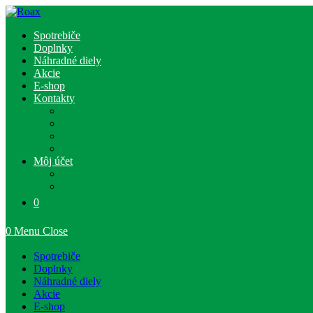
Skip
to
Spotrebiče
content
Doplnky
Náhradné diely
Akcie
E-shop
Kontakty
Kontakty
Poštové a dodacie podmienky
Obchodné podmienky
Ochrana osobných údajov
Môj účet
Registrácia
Prihlásenie
0
0
Menu
Close
Spotrebiče
Doplnky
Náhradné diely
Akcie
E-shop