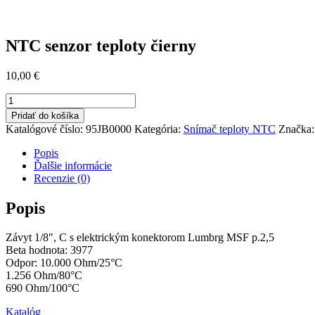
NTC senzor teploty čierny
10,00
€
množstvo
NTC
Pridať do košíka
senzor
Katalógové číslo:
95JB0000
Kategória:
Snímač teploty NTC
Značka
teploty
čierny
Popis
Ďalšie informácie
Recenzie (0)
Popis
Závyt 1/8″, C
s
elektrickým
konektorom
Lumbrg MSF p.2,5
Beta hodnota: 3977
Odpor: 10.000 Ohm/25°C
1.256 Ohm/80°C
690 Ohm/100°C
Katalóg