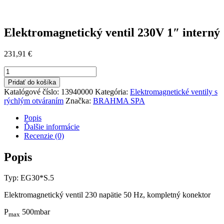
Elektromagnetický ventil 230V 1″ interný
231,91
€
množstvo
Elektromagnetický
Pridať do košíka
ventil
Katalógové číslo:
13940000
Kategória:
Elektromagnetické ventily s
230V
rýchlým otváraním
Značka:
BRAHMA SPA
1"
interný
Popis
Ďalšie informácie
Recenzie (0)
Popis
Typ: EG30*S.5
Elektromagnetický ventil 230 napätie 50 Hz, kompletný konektor
P
500mbar
max