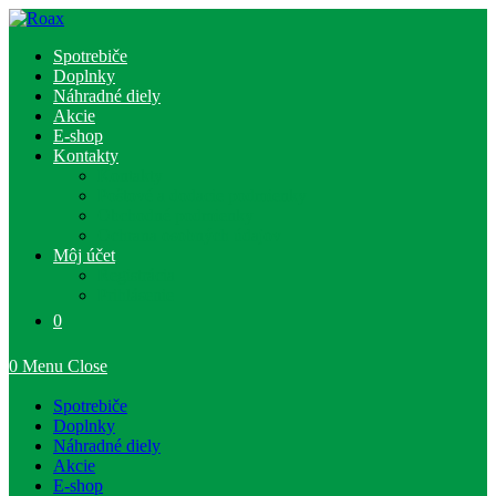
Skip
to
Spotrebiče
content
Doplnky
Náhradné diely
Akcie
E-shop
Kontakty
Kontakty
Poštové a dodacie podmienky
Obchodné podmienky
Ochrana osobných údajov
Môj účet
Registrácia
Prihlásenie
0
0
Menu
Close
Spotrebiče
Doplnky
Náhradné diely
Akcie
E-shop