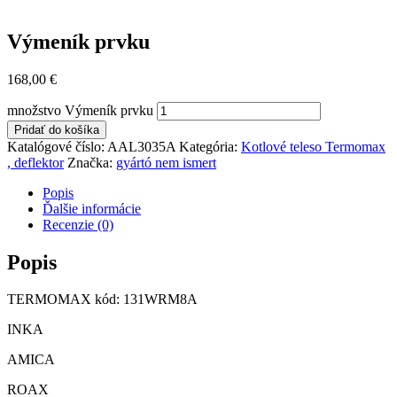
Výmeník prvku
168,00
€
množstvo Výmeník prvku
Pridať do košíka
Katalógové číslo:
AAL3035A
Kategória:
Kotlové teleso Termomax
, deflektor
Značka:
gyártó nem ismert
Popis
Ďalšie informácie
Recenzie (0)
Popis
TERMOMAX kód: 131WRM8A
INKA
AMICA
ROAX