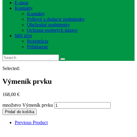
E-shop
Kontakty
Kontakty
Poštové a dodacie podmienky
Obchodné podmienky
Ochrana osobných údajov
Môj účet
Registrácia
Prihlásenie
Selected:
Výmeník prvku
168,00
€
množstvo Výmeník prvku
Pridať do košíka
Previous Product