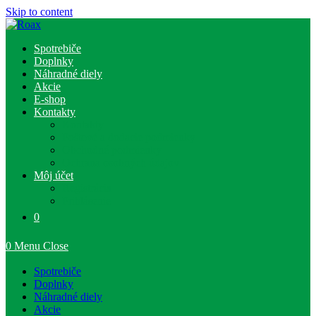
Skip to content
Spotrebiče
Doplnky
Náhradné diely
Akcie
E-shop
Kontakty
Kontakty
Poštové a dodacie podmienky
Obchodné podmienky
Ochrana osobných údajov
Môj účet
Registrácia
Prihlásenie
0
0
Menu
Close
Spotrebiče
Doplnky
Náhradné diely
Akcie