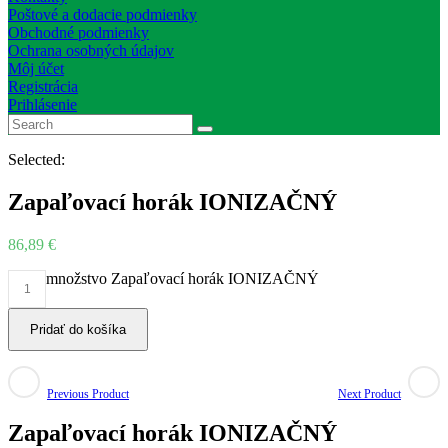
Poštové a dodacie podmienky
Obchodné podmienky
Ochrana osobných údajov
Môj účet
Registrácia
Prihlásenie
Selected:
Zapaľovací horák IONIZAČNÝ
86,89
€
množstvo Zapaľovací horák IONIZAČNÝ
Pridať do košíka
Previous Product
Next Product
Zapaľovací horák IONIZAČNÝ