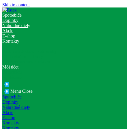
Skip to content
Spotrebiče
Doplnky
Náhradné diely
Akcie
E-shop
Kontakty
Kontakty
Poštové a dodacie podmienky
Obchodné podmienky
Ochrana osobných údajov
Môj účet
Registrácia
Prihlásenie
0
Menu
Close
0
Spotrebiče
Doplnky
Náhradné diely
Akcie
E-shop
Kontakty
Kontakty