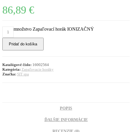
86,89
€
množstvo Zapaľovací horák IONIZAČNÝ
Pridať do košíka
Katalógové číslo:
16002564
Kategória:
Zapaľovacie horáky
Značka:
SIT spa
POPIS
ĎALŠIE INFORMÁCIE
RECENZIE (0)