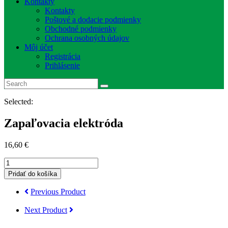
Kontakty
Kontakty
Poštové a dodacie podmienky
Obchodné podmienky
Ochrana osobných údajov
Môj účet
Registrácia
Prihlásenie
Selected:
Zapaľovacia elektróda
16,60
€
množstvo
Zapaľovacia
Pridať do košíka
elektróda
Previous Product
Next Product