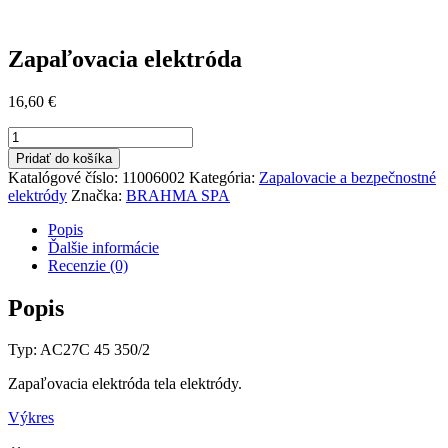
Zapaľovacia elektróda
16,60
€
množstvo
Zapaľovacia
Pridať do košíka
elektróda
Katalógové číslo:
11006002
Kategória:
Zapalovacie a bezpečnostné
elektródy
Značka:
BRAHMA SPA
Popis
Ďalšie informácie
Recenzie (0)
Popis
Typ: AC27C 45 350/2
Zapaľovacia elektróda tela elektródy.
Výkres