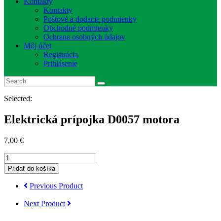
Kontakty
Kontakty
Poštové a dodacie podmienky
Obchodné podmienky
Ochrana osobných údajov
Môj účet
Registrácia
Prihlásenie
Selected:
Elektrická prípojka D0057 motora
7,00
€
množstvo
Elektrická
Pridať do košíka
prípojka
D0057
Previous Product
motora
Next Product