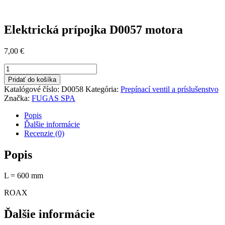
Elektrická prípojka D0057 motora
7,00
€
množstvo
Elektrická
Pridať do košíka
prípojka
Katalógové číslo:
D0058
Kategória:
Prepínací ventil a príslušenstvo
D0057
Značka:
FUGAS SPA
motora
Popis
Ďalšie informácie
Recenzie (0)
Popis
L = 600 mm
ROAX
Ďalšie informácie