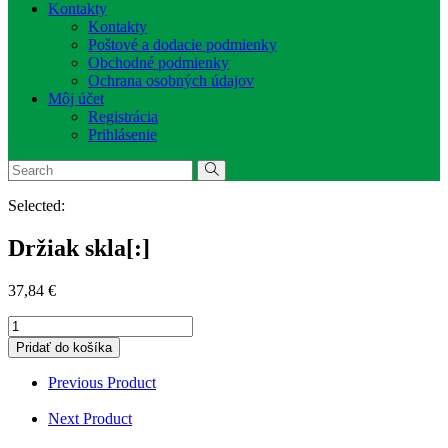
Kontakty
Kontakty
Poštové a dodacie podmienky
Obchodné podmienky
Ochrana osobných údajov
Môj účet
Registrácia
Prihlásenie
Selected:
Držiak skla[:]
37,84
€
množstvo
Držiak
Pridať do košíka
skla[:]
Previous Product
Next Product