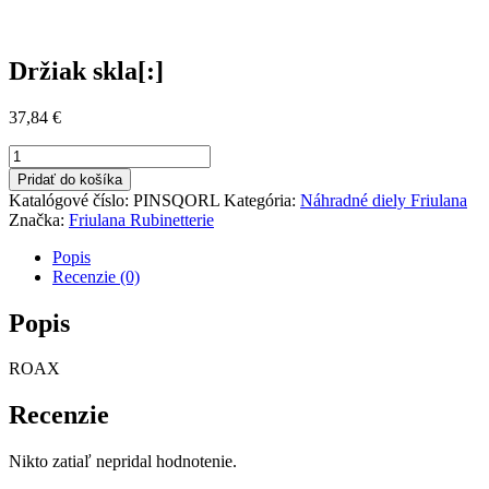
Držiak skla[:]
37,84
€
množstvo
Držiak
Pridať do košíka
skla[:]
Katalógové číslo:
PINSQORL
Kategória:
Náhradné diely Friulana
Značka:
Friulana Rubinetterie
Popis
Recenzie (0)
Popis
ROAX
Recenzie
Nikto zatiaľ nepridal hodnotenie.