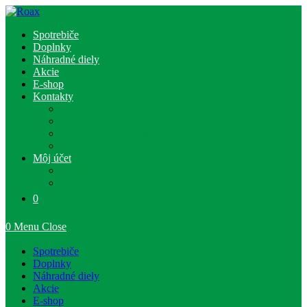
Skip
to
Spotrebiče
content
Doplnky
Náhradné diely
Akcie
E-shop
Kontakty
Kontakty
Poštové a dodacie podmienky
Obchodné podmienky
Ochrana osobných údajov
Môj účet
Registrácia
Prihlásenie
0
0
Menu
Close
Spotrebiče
Doplnky
Náhradné diely
Akcie
E-shop