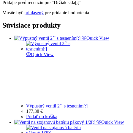
Pridajte prvú recenziu pre “Držiak skla[:]”
Musíte byť
prihlásený
pre pridanie hodnotenia.
Súvisiace produkty
Quick View
Quick View
Výpustný ventil 2´´ s tesnením[:]
177,38
€
Pridať do košíka
Quick View