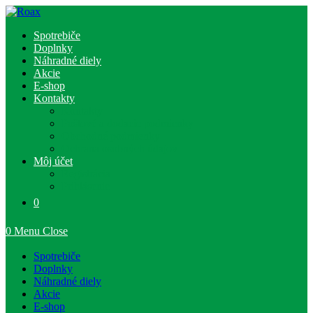
Skip
to
Spotrebiče
content
Doplnky
Náhradné diely
Akcie
E-shop
Kontakty
Kontakty
Poštové a dodacie podmienky
Obchodné podmienky
Ochrana osobných údajov
Môj účet
Registrácia
Prihlásenie
0
0
Menu
Close
Spotrebiče
Doplnky
Náhradné diely
Akcie
E-shop