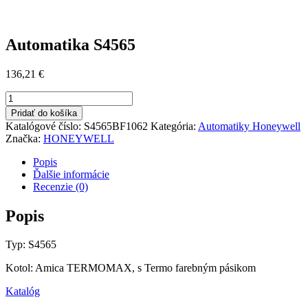
Automatika S4565
136,21
€
množstvo
Automatika
Pridať do košíka
S4565
Katalógové číslo:
S4565BF1062
Kategória:
Automatiky Honeywell
Značka:
HONEYWELL
Popis
Ďalšie informácie
Recenzie (0)
Popis
Typ: S4565
Kotol: Amica TERMOMAX, s
Termo
farebný
m
pásikom
Katalóg