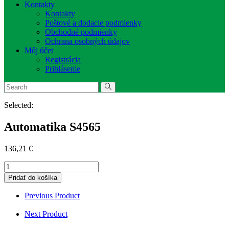
Kontakty
Kontakty
Poštové a dodacie podmienky
Obchodné podmienky
Ochrana osobných údajov
Môj účet
Registrácia
Prihlásenie
Selected:
Automatika S4565
136,21
€
množstvo
Automatika
Pridať do košíka
S4565
Previous Product
Next Product