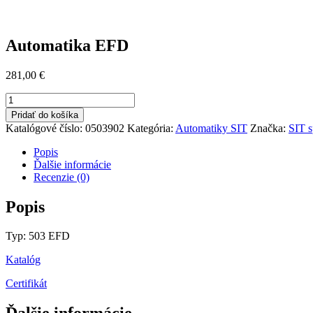
Automatika EFD
281,00
€
množstvo
Automatika
Pridať do košíka
EFD
Katalógové číslo:
0503902
Kategória:
Automatiky SIT
Značka:
SIT s
Popis
Ďalšie informácie
Recenzie (0)
Popis
Typ: 503 EFD
Katalóg
Certifikát