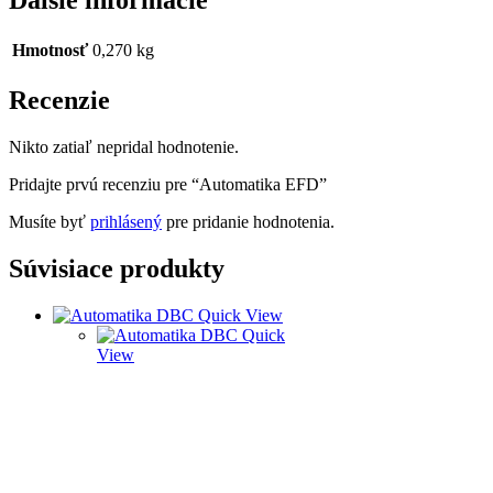
Ďalšie informácie
Hmotnosť
0,270 kg
Recenzie
Nikto zatiaľ nepridal hodnotenie.
Pridajte prvú recenziu pre “Automatika EFD”
Musíte byť
prihlásený
pre pridanie hodnotenia.
Súvisiace produkty
Quick View
Quick
View