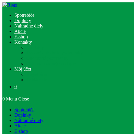
Skip
to
Spotrebiče
content
Doplnky
Náhradné diely
Akcie
E-shop
Kontakty
Kontakty
Poštové a dodacie podmienky
Obchodné podmienky
Ochrana osobných údajov
Môj účet
Registrácia
Prihlásenie
0
0
Menu
Close
Spotrebiče
Doplnky
Náhradné diely
Akcie
E-shop