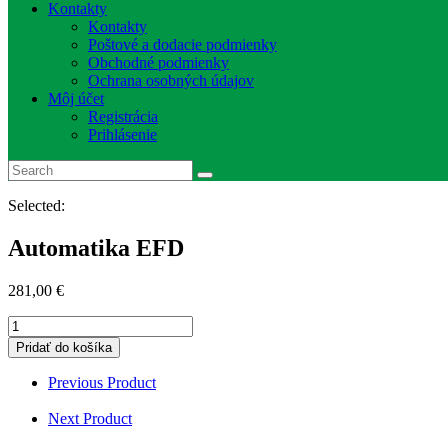
Kontakty
Kontakty
Poštové a dodacie podmienky
Obchodné podmienky
Ochrana osobných údajov
Môj účet
Registrácia
Prihlásenie
Selected:
Automatika EFD
281,00
€
množstvo
Automatika
Pridať do košíka
EFD
Previous Product
Next Product