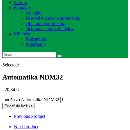
E-shop
Kontakty
Kontakty
Poštové a dodacie podmienky
Obchodné podmienky
Ochrana osobných údajov
Môj účet
Registrácia
Prihlásenie
Selected:
Automatika NDM32
220,84
€
množstvo Automatika NDM32
Pridať do košíka
Previous Product
Next Product