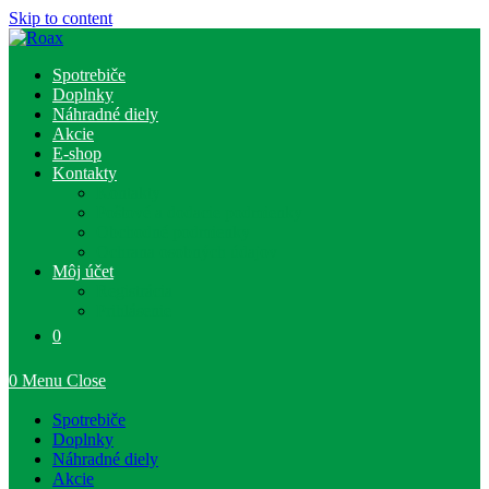
Skip to content
Spotrebiče
Doplnky
Náhradné diely
Akcie
E-shop
Kontakty
Kontakty
Poštové a dodacie podmienky
Obchodné podmienky
Ochrana osobných údajov
Môj účet
Registrácia
Prihlásenie
0
0
Menu
Close
Spotrebiče
Doplnky
Náhradné diely
Akcie