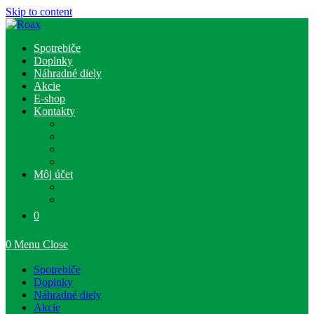
Skip to content
Spotrebiče
Doplnky
Náhradné diely
Akcie
E-shop
Kontakty
Kontakty
Poštové a dodacie podmienky
Obchodné podmienky
Ochrana osobných údajov
Môj účet
Registrácia
Prihlásenie
0
0
Menu
Close
Spotrebiče
Doplnky
Náhradné diely
Akcie