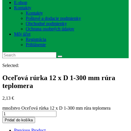
E-shop
Kontakty
Kontakty
Poštové a dodacie podmienky
Obchodné podmienky
Ochrana osobných údajov
Môj účet
Registrácia
Prihlásenie
Selected:
Oceľová rúrka 12 x D 1-300 mm rúra
teplomera
2,13
€
množstvo Oceľová rúrka 12 x D 1-300 mm rúra teplomera
Pridať do košíka
Previous Product