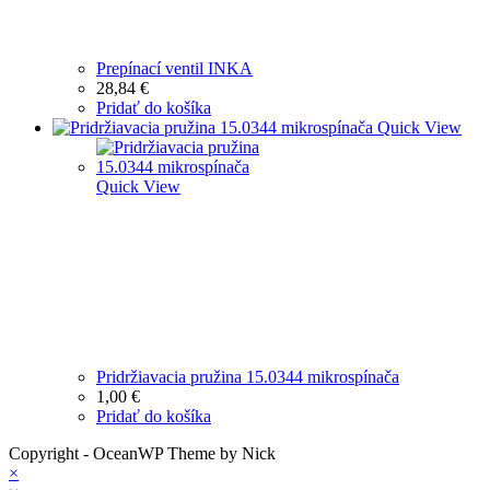
Prepínací ventil INKA
28,84
€
Pridať do košíka
Quick View
Quick View
Pridržiavacia pružina 15.0344 mikrospínača
1,00
€
Pridať do košíka
Copyright - OceanWP Theme by Nick
×