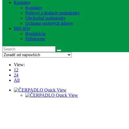
Kontakty
Kontakty
Poštové a dodacie podmienky
Obchodné podmienky
Ochrana osobných údajov
Môj účet
Registrácia
Prihlásenie
View:
12
24
All
Quick View
Quick View