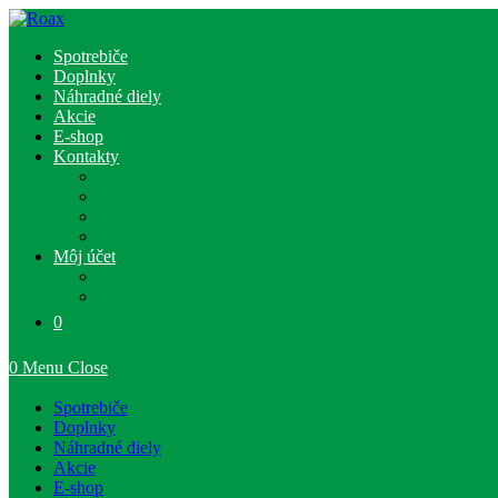
Skip
to
Spotrebiče
content
Doplnky
Náhradné diely
Akcie
E-shop
Kontakty
Kontakty
Poštové a dodacie podmienky
Obchodné podmienky
Ochrana osobných údajov
Môj účet
Registrácia
Prihlásenie
0
0
Menu
Close
Spotrebiče
Doplnky
Náhradné diely
Akcie
E-shop