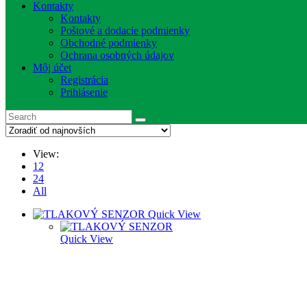
Kontakty
Kontakty
Poštové a dodacie podmienky
Obchodné podmienky
Ochrana osobných údajov
Môj účet
Registrácia
Prihlásenie
View:
12
24
All
Quick View
Quick View