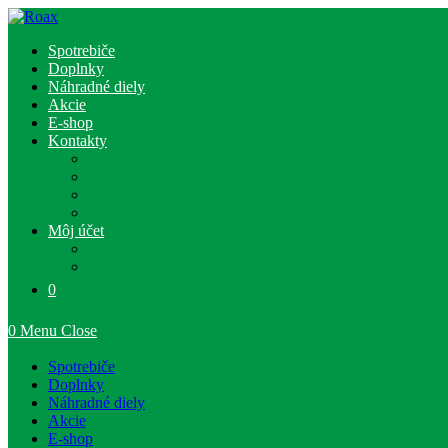
Skip
to
Spotrebiče
content
Doplnky
Náhradné diely
Akcie
E-shop
Kontakty
Kontakty
Poštové a dodacie podmienky
Obchodné podmienky
Ochrana osobných údajov
Môj účet
Registrácia
Prihlásenie
0
0
Menu
Close
Spotrebiče
Doplnky
Náhradné diely
Akcie
E-shop