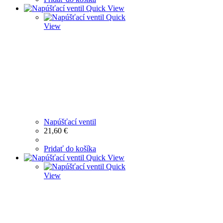
Quick View
Quick
View
Napúšťací ventil
21,60
€
Pridať do košíka
Quick View
Quick
View