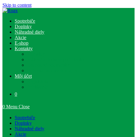
Skip to content
Spotrebiče
Doplnky
Náhradné diely
Akcie
E-shop
Kontakty
Kontakty
Poštové a dodacie podmienky
Obchodné podmienky
Ochrana osobných údajov
Môj účet
Registrácia
Prihlásenie
0
0
Menu
Close
Spotrebiče
Doplnky
Náhradné diely
Akcie