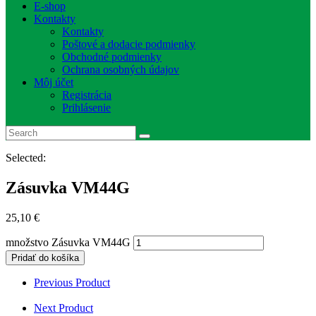
E-shop
Kontakty
Kontakty
Poštové a dodacie podmienky
Obchodné podmienky
Ochrana osobných údajov
Môj účet
Registrácia
Prihlásenie
Selected:
Zásuvka VM44G
25,10
€
množstvo Zásuvka VM44G
Pridať do košíka
Previous Product
Next Product