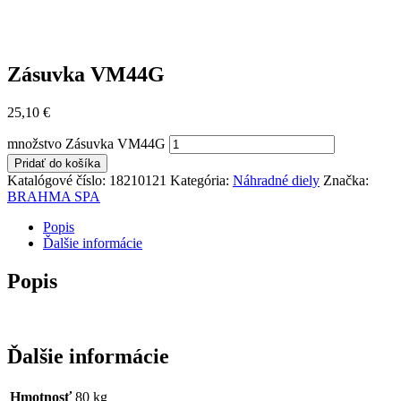
Zásuvka VM44G
25,10
€
množstvo Zásuvka VM44G
Pridať do košíka
Katalógové číslo:
18210121
Kategória:
Náhradné diely
Značka:
BRAHMA SPA
Popis
Ďalšie informácie
Popis
Ďalšie informácie
Hmotnosť
80 kg