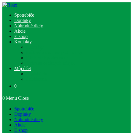
Skip
to
Spotrebiče
content
Doplnky
Náhradné diely
Akcie
E-shop
Kontakty
Kontakty
Poštové a dodacie podmienky
Obchodné podmienky
Ochrana osobných údajov
Môj účet
Registrácia
Prihlásenie
0
0
Menu
Close
Spotrebiče
Doplnky
Náhradné diely
Akcie
E-shop