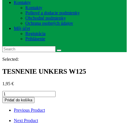
Kontakty
Kontakty
Poštové a dodacie podmienky
Obchodné podmienky
Ochrana osobných údajov
Môj účet
Registrácia
Prihlásenie
Selected:
TESNENIE UNKERS W125
1,95
€
množstvo
TESNENIE
Pridať do košíka
UNKERS
W125
Previous Product
Next Product