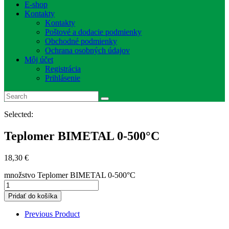
E-shop
Kontakty
Kontakty
Poštové a dodacie podmienky
Obchodné podmienky
Ochrana osobných údajov
Môj účet
Registrácia
Prihlásenie
Selected:
Teplomer BIMETAL 0-500°C
18,30
€
množstvo Teplomer BIMETAL 0-500°C
Pridať do košíka
Previous Product