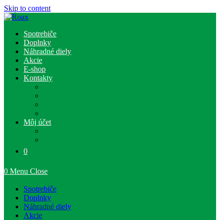
Skip to content
Spotrebiče
Doplnky
Náhradné diely
Akcie
E-shop
Kontakty
Kontakty
Poštové a dodacie podmienky
Obchodné podmienky
Ochrana osobných údajov
Môj účet
Registrácia
Prihlásenie
0
0
Menu
Close
Spotrebiče
Doplnky
Náhradné diely
Akcie