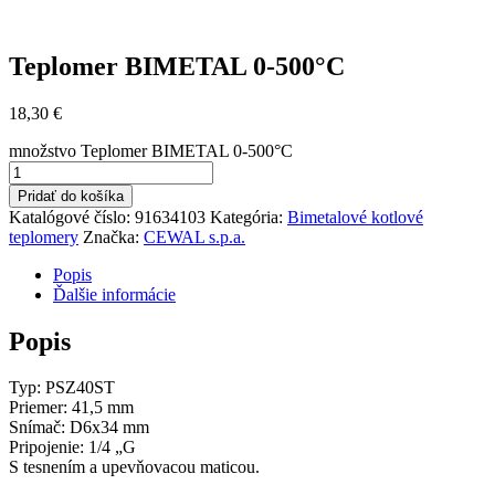
Teplomer BIMETAL 0-500°C
18,30
€
množstvo Teplomer BIMETAL 0-500°C
Pridať do košíka
Katalógové číslo:
91634103
Kategória:
Bimetalové kotlové
teplomery
Značka:
CEWAL s.p.a.
Popis
Ďalšie informácie
Popis
Typ: PSZ40ST
Priemer: 41,5 mm
Snímač: D6x34 mm
Pripojenie: 1/4 „G
S tesnením a upevňovacou maticou.