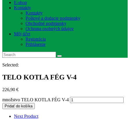
E-shop
Kontakty
Kontakty
Poštové a dodacie podmienky
Obchodné podmienky
Ochrana osobných údajov
Môj účet
Registrácia
Prihlásenie
Selected:
TELO KOTLA FÉG V-4
226,90
€
množstvo TELO KOTLA FÉG V-4
Pridať do košíka
Next Product