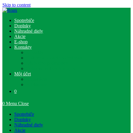
Skip to content
Spotrebiče
Doplnky
Náhradné diely
Akcie
E-shop
Kontakty
Kontakty
Poštové a dodacie podmienky
Obchodné podmienky
Ochrana osobných údajov
Môj účet
Registrácia
Prihlásenie
0
0
Menu
Close
Spotrebiče
Doplnky
Náhradné diely
Akcie