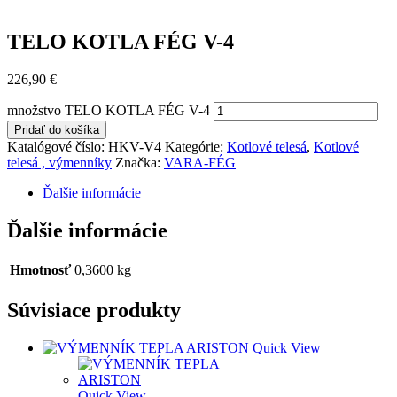
TELO KOTLA FÉG V-4
226,90
€
množstvo TELO KOTLA FÉG V-4
Pridať do košíka
Katalógové číslo:
HKV-V4
Kategórie:
Kotlové telesá
,
Kotlové
telesá , výmenníky
Značka:
VARA-FÉG
Ďalšie informácie
Ďalšie informácie
Hmotnosť
0,3600 kg
Súvisiace produkty
Quick View
Quick View