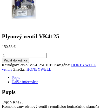
Plynový ventil VK4125
150,58
€
množstvo
Plynový
Pridať do košíka
ventil
Katalógové číslo:
VK4125C1015
Kategória:
HONEYWELL
VK4125
ventily
Značka:
HONEYWELL
Popis
Ďalšie informácie
Popis
Typ: VK4125
Kombinovaný plynový ventil s reguláciou ionizačného plameňa