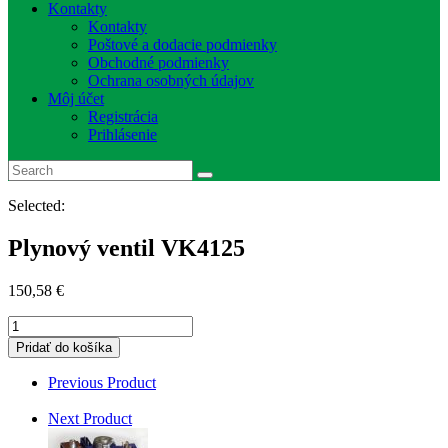
Kontakty
Kontakty
Poštové a dodacie podmienky
Obchodné podmienky
Ochrana osobných údajov
Môj účet
Registrácia
Prihlásenie
Selected:
Plynový ventil VK4125
150,58
€
množstvo
Plynový
Pridať do košíka
ventil
VK4125
Previous Product
Next Product