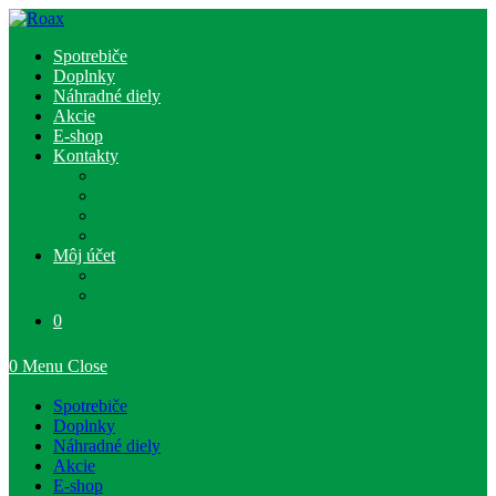
Skip
to
Spotrebiče
content
Doplnky
Náhradné diely
Akcie
E-shop
Kontakty
Kontakty
Poštové a dodacie podmienky
Obchodné podmienky
Ochrana osobných údajov
Môj účet
Registrácia
Prihlásenie
0
0
Menu
Close
Spotrebiče
Doplnky
Náhradné diely
Akcie
E-shop