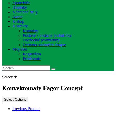
Spotrebiče
Doplnky
Náhradné diely
Akcie
E-shop
Kontakty
Kontakty
Poštové a dodacie podmienky
Obchodné podmienky
Ochrana osobných údajov
Môj účet
Registrácia
Prihlásenie
Selected:
Konvektomaty Fagor Concept
Select Options
Previous Product