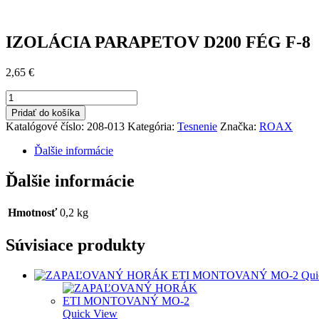
IZOLÁCIA PARAPETOV D200 FÉG F-8
2,65
€
množstvo
IZOLÁCIA
Pridať do košíka
PARAPETOV
Katalógové číslo:
208-013
Kategória:
Tesnenie
Značka:
ROAX
D200
FÉG
Ďalšie informácie
F-
8
Ďalšie informácie
Hmotnosť
0,2 kg
Súvisiace produkty
Qui
Quick View