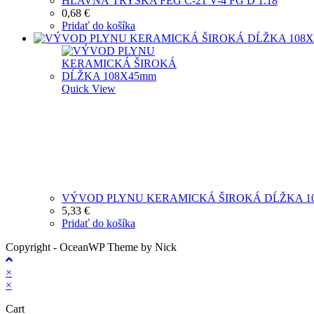
HLAVNÁ TRYSKA FÉG C-21 V-4 FG D 1.18
0,68
€
Pridať do košíka
Quick View
VÝVOD PLYNU KERAMICKÁ ŠIROKÁ DĹŽKA 1
5,33
€
Pridať do košíka
Copyright - OceanWP Theme by Nick
×
×
Cart