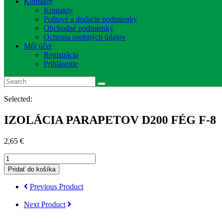
Kontakty
Kontakty
Poštové a dodacie podmienky
Obchodné podmienky
Ochrana osobných údajov
Môj účet
Registrácia
Prihlásenie
Selected:
IZOLÁCIA PARAPETOV D200 FÉG F-8
2,65
€
množstvo
IZOLÁCIA
Pridať do košíka
PARAPETOV
D200
Previous Product
FÉG
F-
Next Product
8