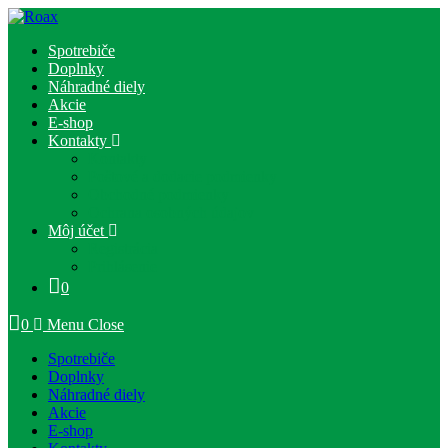
Skip
to
Spotrebiče
content
Doplnky
Náhradné diely
Akcie
E-shop
Kontakty
Kontakty
Poštové a dodacie podmienky
Obchodné podmienky
Ochrana osobných údajov
Môj účet
Registrácia
Prihlásenie
0
0
Menu
Close
Spotrebiče
Doplnky
Náhradné diely
Akcie
E-shop