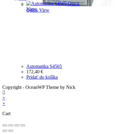
Quick
View
Quick View
Automatika S4565
172,40
€
Pridať do košíka
Copyright - OceanWP Theme by Nick
×
×
Cart