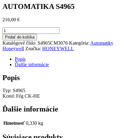
AUTOMATIKA S4965
216,00
€
množstvo
AUTOMATIKA
Pridať do košíka
S4965
Katalógové číslo:
S4965CM3076
Kategória:
Automatiky
Honeywell
Značka:
HONEYWELL
Popis
Ďalšie informácie
Popis
Typ: S4965
Kotol: Fég CK-HE
Ďalšie informácie
Hmotnosť
0,330 kg
Súvisiace produkty