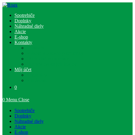
Skip
to
Spotrebiče
content
Doplnky
Náhradné diely
Akcie
E-shop
Kontakty
Kontakty
Poštové a dodacie podmienky
Obchodné podmienky
Ochrana osobných údajov
Môj účet
Registrácia
Prihlásenie
0
0
Menu
Close
Spotrebiče
Doplnky
Náhradné diely
Akcie
E-shop