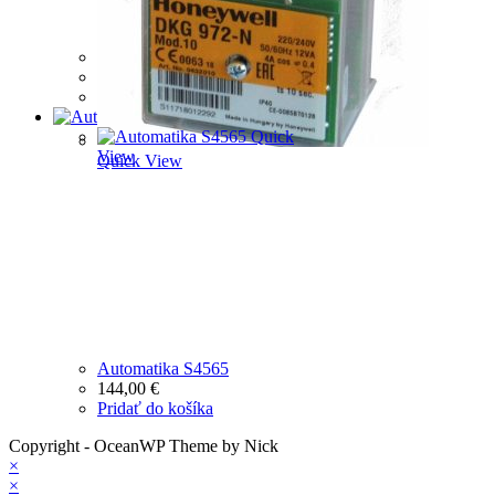
AUTOMATIKA (SATRONIC)
276,57
€
Pridať do košíka
Quick View
Quick
View
Quick View
Automatika S4565
144,00
€
Pridať do košíka
Copyright - OceanWP Theme by Nick
×
×