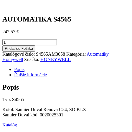
AUTOMATIKA S4565
242,57
€
množstvo
AUTOMATIKA
Pridať do košíka
S4565
Katalógové číslo:
S4565AM3058
Kategória:
Automatiky
Honeywell
Značka:
HONEYWELL
Popis
Ďalšie informácie
Popis
Typ: S4565
Kotol: Saunier Duval Renova C24, SD KLZ
Sanuier Duval kód: 0020025301
Katalóg